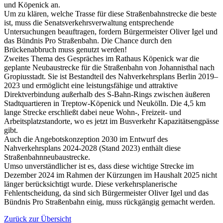
und Köpenick an.
Um zu klären, welche Trasse für diese Straßenbahnstrecke die beste
ist, muss die Senatsverkehrsverwaltung entsprechende
Untersuchungen beauftragen, fordern Bürgermeister Oliver Igel und
das Bündnis Pro Straßenbahn. Die Chance durch den
Brückenabbruch muss genutzt werden!
Zweites Thema des Gespräches im Rathaus Köpenick war die
geplante Neubaustrecke für die Straßenbahn von Johannisthal nach
Gropiusstadt. Sie ist Bestandteil des Nahverkehrsplans Berlin 2019–
2023 und ermöglicht eine leistungsfähige und attraktive
Direktverbindung außerhalb des S-Bahn-Rings zwischen äußeren
Stadtquartieren in Treptow-Köpenick und Neukölln. Die 4,5 km
lange Strecke erschließt dabei neue Wohn-, Freizeit- und
Arbeitsplatzstandorte, wo es jetzt im Busverkehr Kapazitätsengpässe
gibt.
Auch die Angebotskonzeption 2030 im Entwurf des
Nahverkehrsplans 2024-2028 (Stand 2023) enthält diese
Straßenbahnneubaustrecke.
Umso unverständlicher ist es, dass diese wichtige Strecke im
Dezember 2024 im Rahmen der Kürzungen im Haushalt 2025 nicht
länger berücksichtigt wurde. Diese verkehrsplanerische
Fehlentscheidung, da sind sich Bürgermeister Oliver Igel und das
Bündnis Pro Straßenbahn einig, muss rückgängig gemacht werden.
Zurück zur Übersicht