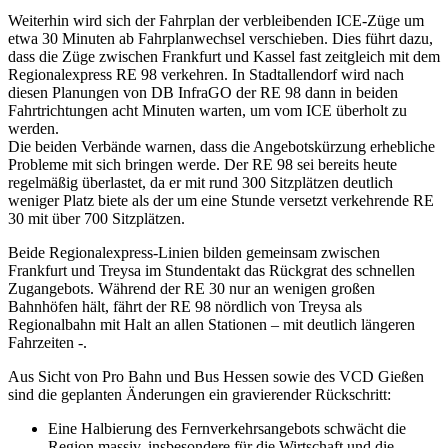
Weiterhin wird sich der Fahrplan der verbleibenden ICE-Züge um
etwa 30 Minuten ab Fahrplanwechsel verschieben. Dies führt dazu,
dass die Züge zwischen Frankfurt und Kassel fast zeitgleich mit dem
Regionalexpress RE 98 verkehren. In Stadtallendorf wird nach
diesen Planungen von DB InfraGO der RE 98 dann in beiden
Fahrtrichtungen acht Minuten warten, um vom ICE überholt zu
werden.
Die beiden Verbände warnen, dass die Angebotskürzung erhebliche
Probleme mit sich bringen werde. Der RE 98 sei bereits heute
regelmäßig überlastet, da er mit rund 300 Sitzplätzen deutlich
weniger Platz biete als der um eine Stunde versetzt verkehrende RE
30 mit über 700 Sitzplätzen.
Beide Regionalexpress-Linien bilden gemeinsam zwischen
Frankfurt und Treysa im Stundentakt das Rückgrat des schnellen
Zugangebots. Während der RE 30 nur an wenigen großen
Bahnhöfen hält, fährt der RE 98 nördlich von Treysa als
Regionalbahn mit Halt an allen Stationen – mit deutlich längeren
Fahrzeiten -.
Aus Sicht von Pro Bahn und Bus Hessen sowie des VCD Gießen
sind die geplanten Änderungen ein gravierender Rückschritt:
Eine Halbierung des Fernverkehrsangebots schwächt die
Region massiv, insbesondere für die Wirtschaft und die