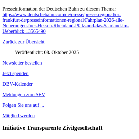
Presseinformation der Deutschen Bahn zu diesem Thema:
https://www.deutschebahn.com/de/presse/presse-regional/pr-
frankfurt-de/presseinformationen-regional/Fahrplan-2026-alle-
Neuerungen-fuer-Hessen-Rheinland-Pfalz-und-das-Saarland-im-
Ueberblick-13565490
Zurück zur Übersicht
Veröffentlicht: 08. Oktober 2025
Newsletter bestellen
Jetzt spenden
DBV-Kalender
Meldungen zum SEV
Folgen Sie uns auf ...
Mitglied werden
Initiative Transparente Zivilgesellschaft