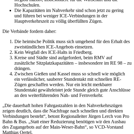
Hochschulen.
Die Kapazitäten im Nahverkehr sind schon jetzt zu gering
und führen bei weniger ICE-Verbindungen in der
Hauptverkehrszeit zu völlig überfüllten Zügen.
Die Verbände fordern daher:
Die heimische Politik muss sich umgehend für den Erhalt des
zweistündlichen ICE-Angebots einsetzen.
Kein Wegfall des ICE-Halts in Friedberg.
Kreise und Städte sind aufgefordert, beim RMV auf
zusätzliche Sitzplatzkapazitäten – insbesondere im RE 98 – zu
drängen.
Zwischen Gießen und Kassel muss so schnell wie möglich
ein verlässlicher, sauberer Stundentakt mit schnellen RE-
Zügen geschaffen werden. Nur ein leicht merkbarer
Stundentakt gewährleistet jede Stunde gleich gute Anschlüsse
an den weiterführenden Nah- und Fernverkehr.
„Die dauerhaft hohen Fahrgastzahlen in den Nahverkehrszügen
zeigen deutlich, dass die Nachfrage nach schnellen und direkten
Verbindungen besteht“, betont Regionalleiter Jürgen Lerch von Pro
Bahn & Bus. „Statt einer Reduzierung benötigen wir den Ausbau
des Zugangebots auf der Main-Weser-Bahn“, so VCD-Vorstand
Matthias Oertel.