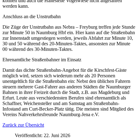
können und auch die Haltestelle Vogelwiese nicht angefahren
werden kann.
Anschluss an die Unstrutbahn
Die Züge der Unstrutbahn aus Nebra – Freyburg treffen jede Stunde
zur Minute 50 in Naumburg Hbf ein. Hier kann auf die Straßenbahn
zur Innenstadt umgestiegen werden, jeweils Abfahrt zur Minute 10,
30 und 50 während des 20-Minuten-Taktes, ansonsten zur Minute
00 während des 30-Minuten-Taktes.
Ehrenamtliche Straßenbahner im Einsatz
Damit das dichte Straßenbahn-Angebot für die Kirschfest-Gäste
möglich wird, setzen sich wiederum mehr als 20 Personen
unentgeltlich für die Straßenbahn ein: Nebst den üblichen Fahrern
steuern mehrere Gast-Fahrer aus anderen Städten die Naumburger
Bahnen in ihrer Freizeit durch die Stadt, z.B. aus Magdeburg und
Erfurt. Leute aus verschiedensten Berufen sind ehrenamtlich als
Schaffner, Weichensteller und am Samstag am Straßenbahn-
Infostand am Curt-Becker-Platz tätig. Die meisten sind Mitglied des
Vereins Nahverkehrsfreunde Naumburg-Jena e.V.
Zurück zur Übersicht
Veröffentlicht: 22. Juni 2026