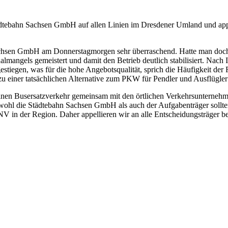
dtebahn Sachsen GmbH auf allen Linien im Dresdener Umland und appell
Sachsen GmbH am Donnerstagmorgen sehr überraschend. Hatte man doch 
angels gemeistert und damit den Betrieb deutlich stabilisiert. Nach 
tiegen, was für die hohe Angebotsqualität, sprich die Häufigkeit der 
u einer tatsächlichen Alternative zum PKW für Pendler und Ausflügle
 einen Busersatzverkehr gemeinsam mit den örtlichen Verkehrsunterneh
wohl die Städtebahn Sachsen GmbH als auch der Aufgabenträger sollten
PNV in der Region. Daher appellieren wir an alle Entscheidungsträge