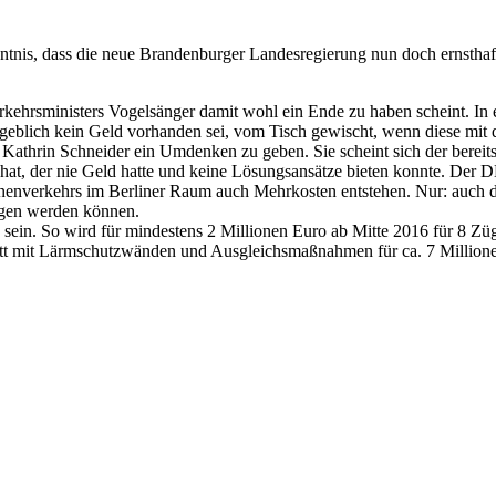
nis, dass die neue Brandenburger Landesregierung nun doch ernsthaf
erkehrsministers Vogelsänger damit wohl ein Ende zu haben scheint. In e
blich kein Geld vorhanden sei, vom Tisch gewischt, wenn diese mit d
 Kathrin Schneider ein Umdenken zu geben. Sie scheint sich der berei
 hat, der nie Geld hatte und keine Lösungsansätze bieten konnte. De
enenverkehrs im Berliner Raum auch Mehrkosten entstehen. Nur: auch d
ngen werden können.
zu sein. So wird für mindestens 2 Millionen Euro ab Mitte 2016 für 8 Z
hnitt mit Lärmschutzwänden und Ausgleichsmaßnahmen für ca. 7 Milli